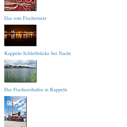
Das rote Fischernetz
Kappeln Schleibrücke bei Nacht
Der Fischereihafen in Kappeln