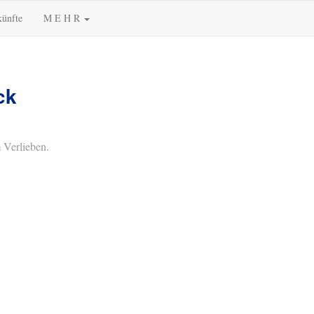
künfte
M E H R
ck
 Verlieben.