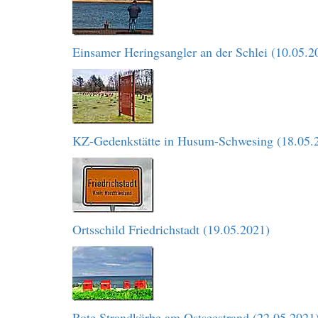
Einsamer Heringsangler an der Schlei (10.05.2
KZ-Gedenkstätte in Husum-Schwesing (18.05.
Ortsschild Friedrichstadt (19.05.2021)
Rote Strandkörbe am Ostseestrand (22.05.2021