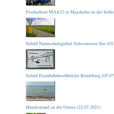
Fischerboot MAA32 in Maasholm an der Schlei
Schild Naturschutzgebiet Schwansener See (03
Schild Eisenbahnhochbrücke Rendsburg (05.07
Hundestrand an der Ostsee (22.07.2021)