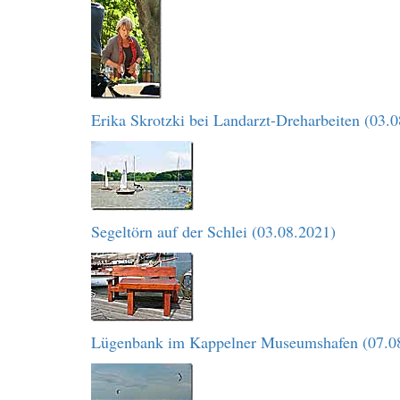
Erika Skrotzki bei Landarzt-Dreharbeiten (03.
Segeltörn auf der Schlei (03.08.2021)
Lügenbank im Kappelner Museumshafen (07.0