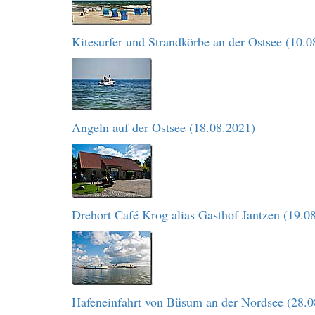
Kitesurfer und Strandkörbe an der Ostsee (10.0
Angeln auf der Ostsee (18.08.2021)
Drehort Café Krog alias Gasthof Jantzen (19.0
Hafeneinfahrt von Büsum an der Nordsee (28.0