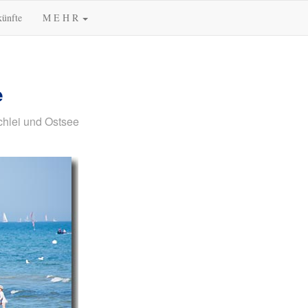
künfte
M E H R
e
chlei und Ostsee