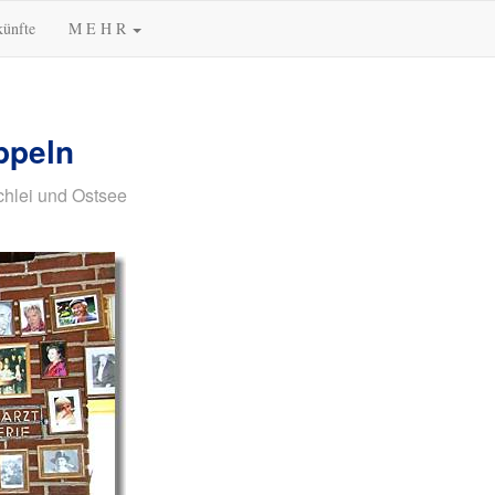
künfte
M E H R
ppeln
chlei und Ostsee