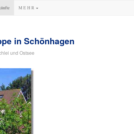
künfte
M E H R
ppe in Schönhagen
chlei und Ostsee