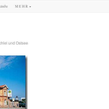
künfte
M E H R
chlei und Ostsee