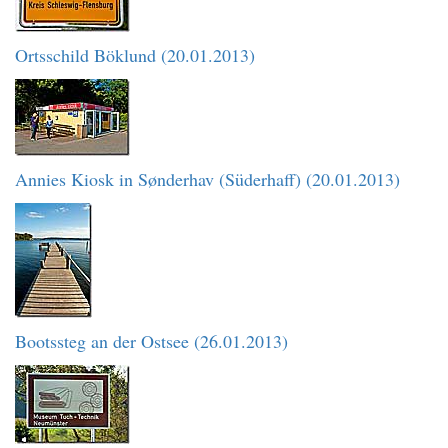
Ortsschild Böklund (20.01.2013)
Annies Kiosk in Sønderhav (Süderhaff) (20.01.2013)
Bootssteg an der Ostsee (26.01.2013)