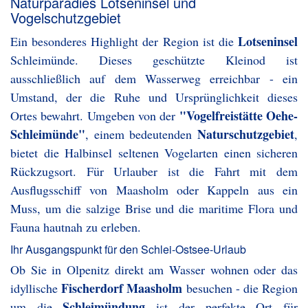
Naturparadies Lotseninsel und
Vogelschutzgebiet
Lotseninsel
Ein besonderes Highlight der Region ist die
Schleimünde. Dieses geschützte Kleinod ist
ausschließlich auf dem Wasserweg erreichbar - ein
Umstand, der die Ruhe und Ursprünglichkeit dieses
"Vogelfreistätte Oehe-
Ortes bewahrt. Umgeben von der
Schleimünde"
Naturschutzgebiet
, einem bedeutenden
,
bietet die Halbinsel seltenen Vogelarten einen sicheren
Rückzugsort. Für Urlauber ist die Fahrt mit dem
Ausflugsschiff von Maasholm oder Kappeln aus ein
Muss, um die salzige Brise und die maritime Flora und
Fauna hautnah zu erleben.
Ihr Ausgangspunkt für den Schlei-Ostsee-Urlaub
Ob Sie in Olpenitz direkt am Wasser wohnen oder das
Fischerdorf Maasholm
idyllische
besuchen - die Region
Schleimündung
um die
ist der perfekte Ort für