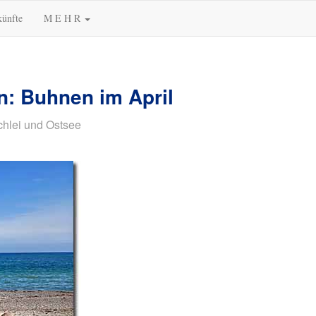
künfte
M E H R
: Buhnen im April
chlei und Ostsee