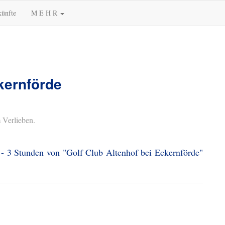
künfte
M E H R
kernförde
 Verlieben.
 - 3 Stunden von "Golf Club Altenhof bei Eckernförde"