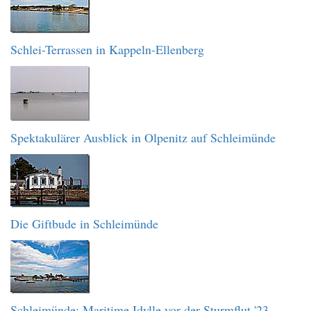
Schlei-Terrassen in Kappeln-Ellenberg
Spektakulärer Ausblick in Olpenitz auf Schleimünde
Die Giftbude in Schleimünde
Schleimünde: Maritime Idylle vor der Sturmflut '23