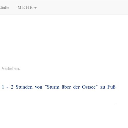
künfte
M E H R
 Verlieben.
. 1 - 2 Stunden von "Sturm über der Ostsee" zu Fuß