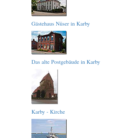
Gästehaus Nüser in Karby
Das alte Postgebäude in Karby
Karby - Kirche