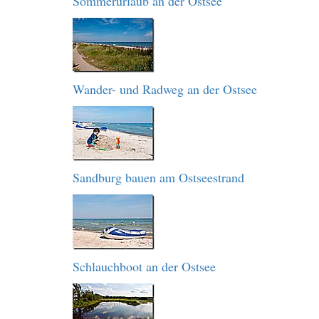
Sommerurlaub an der Ostsee
Wander- und Radweg an der Ostsee
Sandburg bauen am Ostseestrand
Schlauchboot an der Ostsee