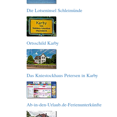
Die Lotseninsel Schleimünde
Ortsschild Karby
Das Kniestockhaus Petersen in Karby
Ab-in-den-Urlaub.de-Ferienunterkünfte