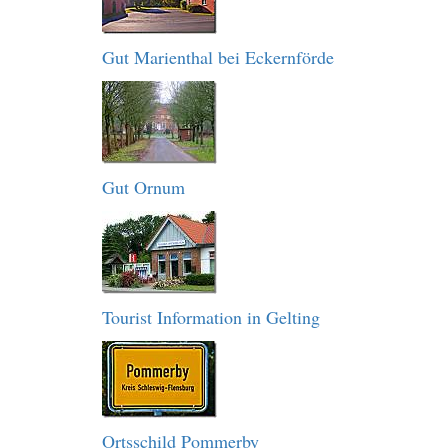
Gut Marienthal bei Eckernförde
Gut Ornum
Tourist Information in Gelting
Ortsschild Pommerby