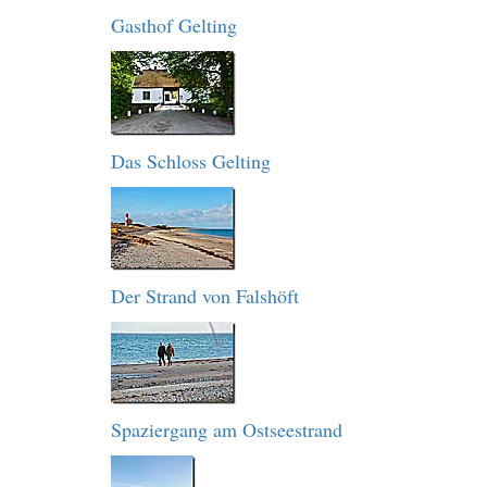
Gasthof Gelting
Das Schloss Gelting
Der Strand von Falshöft
Spaziergang am Ostseestrand