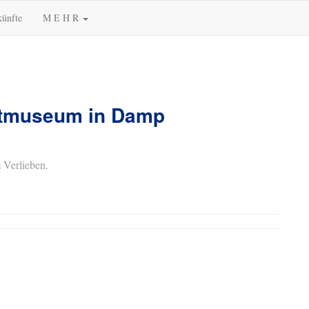
künfte
M E H R
itmuseum in Damp
 Verlieben.