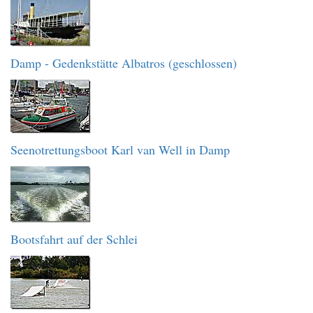
Damp - Gedenkstätte Albatros (geschlossen)
Seenotrettungsboot Karl van Well in Damp
Bootsfahrt auf der Schlei