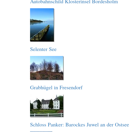
Autobahnschild Klosterinsel Bordesholm
Selenter See
Grabhügel in Fresendorf
Schloss Panker: Barockes Juwel an der Ostsee