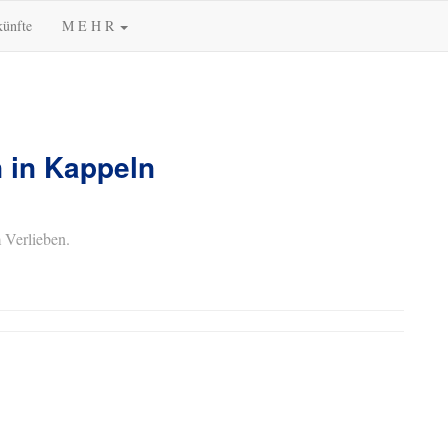
künfte
M E H R
 in Kappeln
 Verlieben.