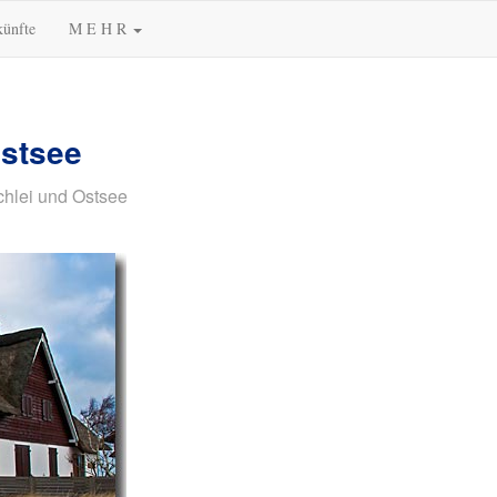
künfte
M E H R
Ostsee
chlei und Ostsee