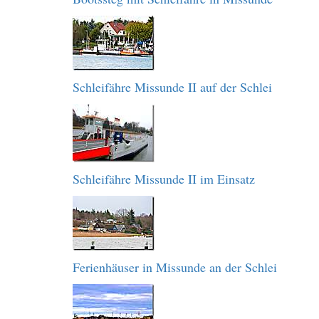
Schleifähre Missunde II auf der Schlei
Schleifähre Missunde II im Einsatz
Ferienhäuser in Missunde an der Schlei