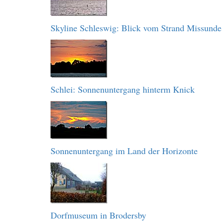
Skyline Schleswig: Blick vom Strand Missunde
Schlei: Sonnenuntergang hinterm Knick
Sonnenuntergang im Land der Horizonte
Dorfmuseum in Brodersby