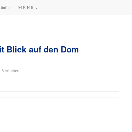
künfte
M E H R
t Blick auf den Dom
 Verlieben.