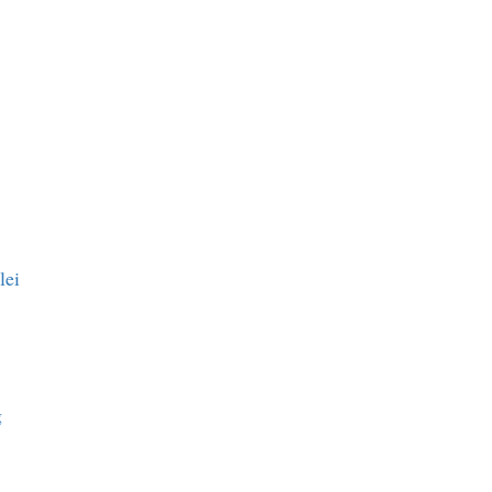
lei
g