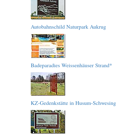
Autobahnschild Naturpark Aukrug
Badeparadies Weissenhäuser Strand*
KZ-Gedenkstätte in Husum-Schwesing