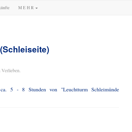
künfte
M E H R
Schleiseite)
 Verlieben.
 ca. 5 - 8 Stunden von "Leuchtturm Schleimünde