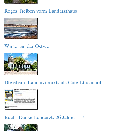
Reges Treiben vorm Landarzthaus
Winter an der Ostsee
Die ehem. Landarztpraxis als Café Lindauhof
Buch -Danke Landarzt: 26 Jahre. . .-*