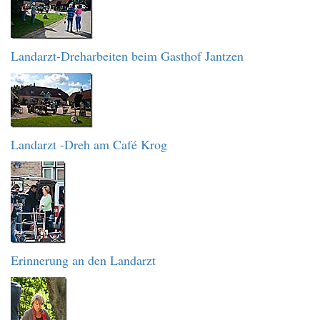
Landarzt-Dreharbeiten beim Gasthof Jantzen
Landarzt -Dreh am Café Krog
Erinnerung an den Landarzt