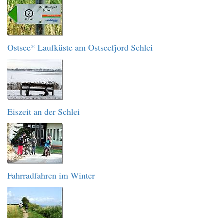
Ostsee* Laufküste am Ostseefjord Schlei
Eiszeit an der Schlei
Fahrradfahren im Winter