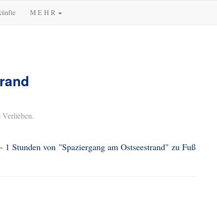
künfte
M E H R
rand
 Verlieben.
 - 1 Stunden von "Spaziergang am Ostseestrand" zu Fuß