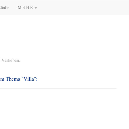
künfte
M E H R
 Verlieben.
dem Thema "Villa":