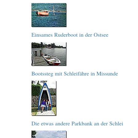
Einsames Ruderboot in der Ostsee
Bootssteg mit Schleifähre in Missunde
Die etwas andere Parkbank an der Schlei