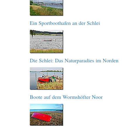
Ein Sportboothafen an der Schlei
Die Schlei: Das Naturparadies im Norden
Boote auf dem Wormshöfter Noor