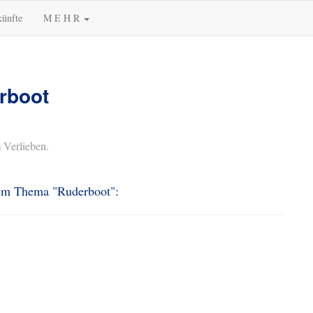
künfte
M E H R
rboot
 Verlieben.
 dem Thema "Ruderboot":